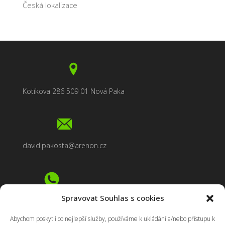
Česká lokalizace
Kotíkova 286 509 01 Nová Paka
david.pakosta@arenon.cz
Spravovat Souhlas s cookies
+420 604 791 851
Abychom poskytli co nejlepší služby, používáme k ukládání a/nebo přístupu k