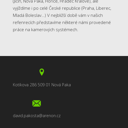
(Jičín, Nová Paka, Hořice, Hradec Králové), ale
vyjíždíme i po celé České republice (Praha, Liberec,
Mladá Boleslav…) V nejbližší době vám v našich
refenrecích představíme některé námi provedené
práce na kamerových systémech.
Kotíkova 286 509 01 Nová Paka
david.pakosta@arenon.cz