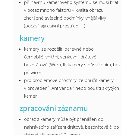
při návrhu kamerového systému se musí brát
v potaz mnoho faktorů – kvalita obrazu,
zhoršené světelné podmínky, vnější vlivy
(počasí, agresivní prostředí …)
kamery
kamery lze rozdělit, barevné nebo
černobílé, vnitřní, venkovní, drátové,
bezdrátové (Wi-Fi), IP kamery s přisvícením, bez
přisvícení
pro problémové prostory lze použít kamery
v provedení „Antivandal“ nebo použití skrytých
kamer
zpracování záznamu
obraz z kamery může být přenášen do
nahrávacího zařízení drátově, bezdrátově či po
datové síti pomocí IP kamer