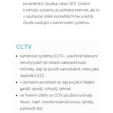
konkrétního člověka, nebo SPZ. Ovšem
k tomuto systému je potřeba internet, ale to
v současné době má každá firma a každý
člověk uvažující o kamerovém systému.
CCTV
kamerové systémy (CCTV– uzavřené televizní
okruhy) patří do oblasti zabezpečovací
techniky, dají se použít samostatně, nebo jako
doplněk k EZS
v domácím prostředí se dají použít k hlídání
garáží, vjezdů, vchodů, zahrad
ve firemní sféře se CCTV používá na trvalý
dozor, např. monitorování provozu, výroby,
parkovišť atd.