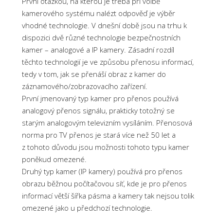
První otázkou, na kterou je třeba při volbě
kamerového systému nalézt odpověď je výběr
vhodné technologie. V dnešní době jsou na trhu k
dispozici dvě různé technologie bezpečnostních
kamer – analogové a IP kamery. Zásadní rozdíl
těchto technologií je ve způsobu přenosu informací,
tedy v tom, jak se přenáší obraz z kamer do
záznamového/zobrazovacího zařízení.
První jmenovaný typ kamer pro přenos používá
analogový přenos signálu, prakticky totožný se
starým analogovým televizním vysíláním. Přenosová
norma pro TV přenos je stará více než 50 let a
z tohoto důvodu jsou možnosti tohoto typu kamer
poněkud omezené.
Druhý typ kamer (IP kamery) používá pro přenos
obrazu běžnou počítačovou síť, kde je pro přenos
informací větší šířka pásma a kamery tak nejsou tolik
omezené jako u předchozí technologie.