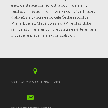
elektroinstalace domácností a podniků nejen v
nejbližších městech (Jičín, Nová Paka, Hořice, Hradec
Králové), ale vyjíždíme i po celé České republice
(Praha, Liberec, Mladá Boleslav…) V nejbližší době
vám v našich referencích představíme některé námi
provedené práce na elektroinstalacích.
Kotíkova 286 509 01 Nová Paka
david.pakosta@arenon.cz